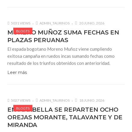
5031 VIEWS
ADMIN_TAURINOS
20 JUNIO, 2026
MORENO MUÑOZ SUMA FECHAS EN
BLOGTS
PLAZAS PERUANAS
El espada bogotano Moreno Muñoz viene cumpliendo
exitosa campaña en ruedos incas sumando fechas como
resultado de los triunfos obtenidos con anterioridad.
Leer más
5027 VIEWS
ADMIN_TAURINOS
18 JUNIO, 2026
EN MARBELLA SE REPARTEN OCHO
BLOGTS
OREJAS MORANTE, TALAVANTE Y DE
MIRANDA