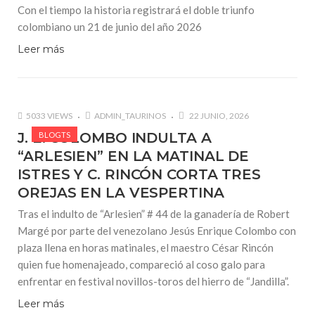
Con el tiempo la historia registrará el doble triunfo
colombiano un 21 de junio del año 2026
Leer más
5033 VIEWS
ADMIN_TAURINOS
22 JUNIO, 2026
J. E. COLOMBO INDULTA A
BLOGTS
“ARLESIEN” EN LA MATINAL DE
ISTRES Y C. RINCÓN CORTA TRES
OREJAS EN LA VESPERTINA
Tras el indulto de “Arlesien” # 44 de la ganadería de Robert
Margé por parte del venezolano Jesús Enrique Colombo con
plaza llena en horas matinales, el maestro César Rincón
quien fue homenajeado, compareció al coso galo para
enfrentar en festival novillos-toros del hierro de “Jandilla”.
Leer más