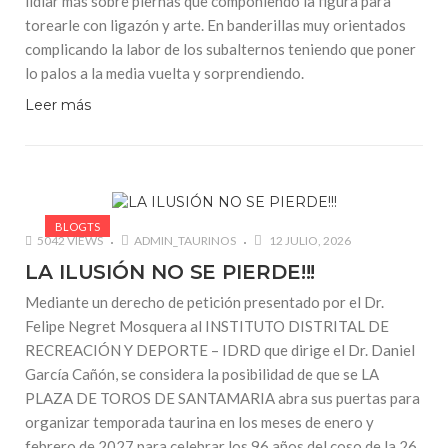
lidiar más sobre piernas que componiendo la figura para
torearle con ligazón y arte. En banderillas muy orientados
complicando la labor de los subalternos teniendo que poner
lo palos a la media vuelta y sorprendiendo.
Leer más
BLOGTS
5042 VIEWS
ADMIN_TAURINOS
12 JULIO, 2026
LA ILUSIÓN NO SE PIERDE!!!
Mediante un derecho de petición presentado por el Dr.
Felipe Negret Mosquera al INSTITUTO DISTRITAL DE
RECREACIÓN Y DEPORTE – IDRD que dirige el Dr. Daniel
García Cañón, se considera la posibilidad de que se LA
PLAZA DE TOROS DE SANTAMARIA abra sus puertas para
organizar temporada taurina en los meses de enero y
febrero de 2027 para celebrar los 96 años del coso de la 26