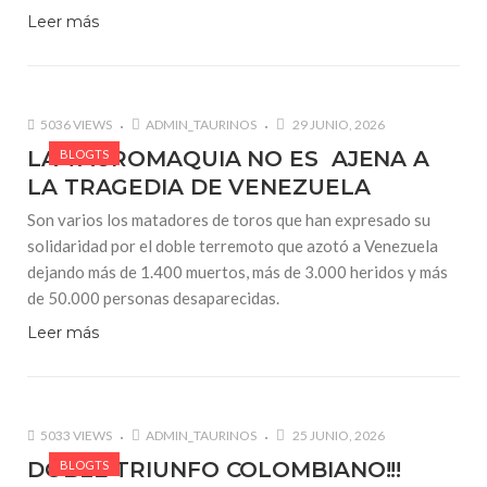
Leer más
5036 VIEWS
ADMIN_TAURINOS
29 JUNIO, 2026
LA TAUROMAQUIA NO ES AJENA A
BLOGTS
LA TRAGEDIA DE VENEZUELA
Son varios los matadores de toros que han expresado su
solidaridad por el doble terremoto que azotó a Venezuela
dejando más de 1.400 muertos, más de 3.000 heridos y más
de 50.000 personas desaparecidas.
Leer más
5033 VIEWS
ADMIN_TAURINOS
25 JUNIO, 2026
DOBLE TRIUNFO COLOMBIANO!!!
BLOGTS