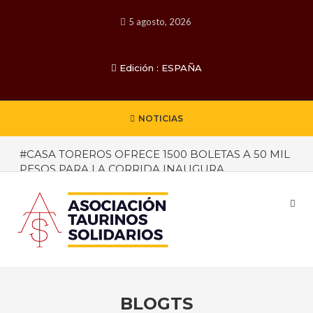
5 agosto, 2026
Edición : ESPAÑA
NOTICIAS
#CASA TOREROS OFRECE 1500 BOLETAS A 50 MIL
PESOS PARA LA CORRIDA INAUGURA
#SE INICIO LA DICTADURA
#CARTA ABIERTA A CLAUDIA LOPEZ
#CONCURSO DE LAS BELLAS ARTES TAURINAS
#SE INICIO LA DICTADURA
#«Las Fallas» con carteles
BLOGTS