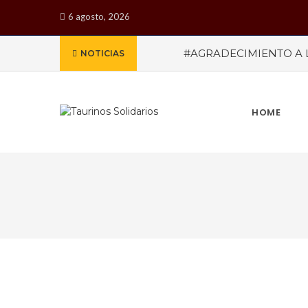
6 agosto, 2026
#AGRADECIMIENTO A 
NOTICIAS
oreja
#JUAN CARLOS 
NEGRET HABLANDO DE
PRESIDENTA DEL COMI
#A SUS 84 AÑOS “EL 
HOME