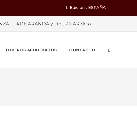
Edición : ESPAÑA
ENZA
#DE ARANDA y DEL PILAR de a
 DE LOS TAURINOS
#CARTA DE FELIPE
ALTEZA REAL LA INFANTA DOÑA ELENA
APELLANES Y SACERDOTES TAURINOS”
TOREROS APODERADOS
CONTACTO
S