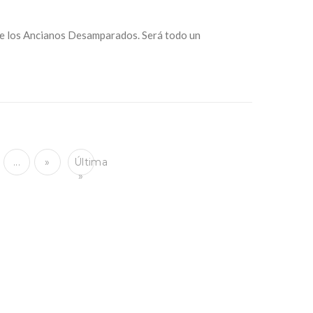
s de los Ancianos Desamparados. Será todo un
...
»
Última
»