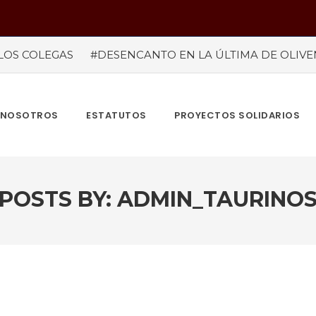
LOS COLEGAS
#DESENCANTO EN LA ÚLTIMA DE OLIV
LOSADA ACUSA A CONGRESISTAS DE “RECIBIR” REGALOS
L PROYECTO APROBADO HOY
#ÚLTIMO AVISO
#SU 
TÉ DE HONOR DEL “I ENCUENTRO INTERNACIONAL DE C
CORDOBÉS” ACTUARIA EN FESTIVAL
NOSOTROS
ESTATUTOS
PROYECTOS SOLIDARIOS
POSTS BY:
ADMIN_TAURINO