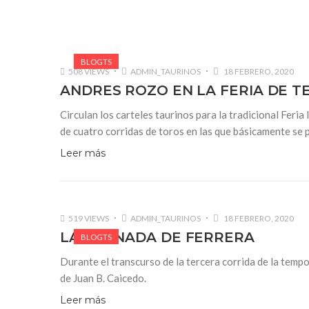
BLOGTS
508 VIEWS
ADMIN_TAURINOS
18 FEBRERO, 2020
ANDRES ROZO EN LA FERIA DE T
Circulan los carteles taurinos para la tradicional Feri
de cuatro corridas de toros en las que básicamente se p
Leer más
519 VIEWS
ADMIN_TAURINOS
18 FEBRERO, 2020
LA CORNADA DE FERRERA
BLOGTS
Durante el transcurso de la tercera corrida de la temp
de Juan B. Caicedo.
Leer más