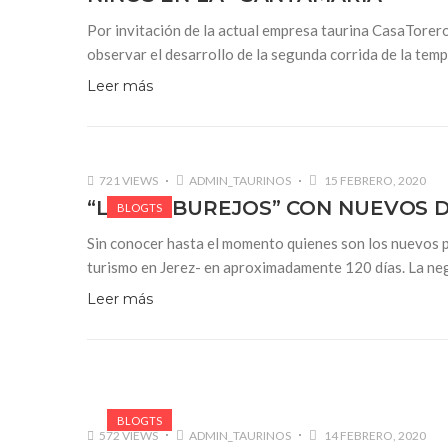
Por invitación de la actual empresa taurina CasaTorer
observar el desarrollo de la segunda corrida de la te
Leer más
721 VIEWS
ADMIN_TAURINOS
15 FEBRERO, 2020
“LOS ALBUREJOS” CON NUEVOS 
BLOGTS
Sin conocer hasta el momento quienes son los nuevos p
turismo en Jerez- en aproximadamente 120 días. La neg
Leer más
BLOGTS
572 VIEWS
ADMIN_TAURINOS
14 FEBRERO, 2020