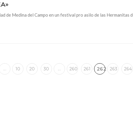
EA»
alidad de Medina del Campo en un festival pro asilo de las Hermanita
...
10
20
30
...
260
261
262
263
264