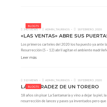
BLOGTS
543 VIEWS
ADMIN_TAURINOS
18 FEBRERO, 2020
«LAS VENTAS» ABRE SUS PUERTA
Los primeros carteles del 2020 los ha puesto ya ante l
Resurrección (5 – 12) abril agitan el ambiente madrileñ
Leer más
513 VIEWS
ADMIN_TAURINOS
18 FEBRERO, 2020
LA HONRADEZ DE UN TORERO
BLOGTS
18 años sin pisar La Santamaría y vino a dejar la piel, l
resurrección de lances y pases ya inventados pero que e