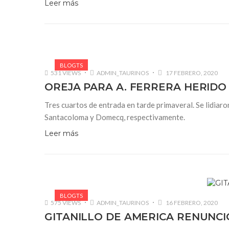
Leer más
BLOGTS
531 VIEWS
ADMIN_TAURINOS
17 FEBRERO, 2020
OREJA PARA A. FERRERA HERIDO
Tres cuartos de entrada en tarde primaveral. Se lidiar
Santacoloma y Domecq, respectivamente.
Leer más
BLOGTS
575 VIEWS
ADMIN_TAURINOS
16 FEBRERO, 2020
GITANILLO DE AMERICA RENUNCI