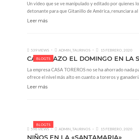
Un video que se ve manipulado y editado por quienes lo 
detonante para que Gitanillo de América, renuncia
Leer más
539 VIEWS
ADMIN_TAURINOS
15 FEBRERO, 2020
CARTELAZO EL DOMINGO EN LA 
BLOGTS
La empresa CASA TOREROS no se ha ahorrado nada para b
ofrece el nivel más alto en cuanto a toreros y ganadería
Leer más
BLOGTS
598 VIEWS
ADMIN_TAURINOS
15 FEBRERO, 2020
NIÑOS EN LA «SANTAMARIA»