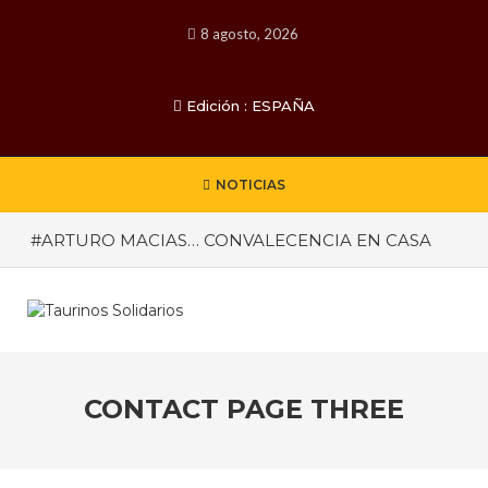
8 agosto, 2026
Edición : ESPAÑA
NOTICIAS
#ARTURO MACIAS… CONVALECENCIA EN CASA
#SATISFACTORIA LA CIRUGIA A JAVIER CORTES
#APORTACION MEXICANA PARA CALI
#temporada taurina colombiana
#“LAS VENTAS” ROZÓ EL MILLÓN DE ASISTENTES
CONTACT PAGE THREE
Las cifras reveladas por la empresa del tauródromo
madrileño -Plaza 1- son satisfactorias. Acudieron a
los 71 festejos celebrados entre los meses de