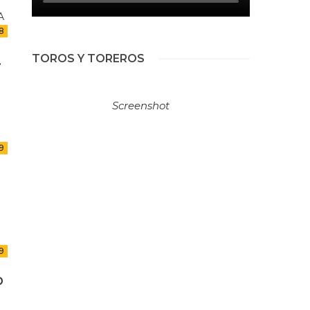
8
TOROS Y TOREROS
.
Screenshot
9
9
O