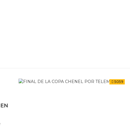
5059
 EN
e