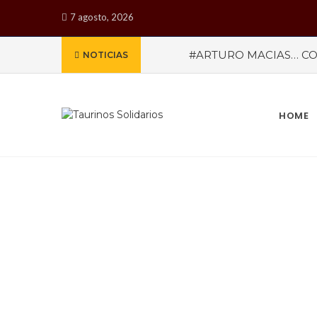
7 agosto, 2026
#ARTURO MACIAS… CO
NOTICIAS
MEXICANA PARA CALI
reveladas por la empresa 
meses de marzo a octub
MISTERIOS
#LA COLO
HOME