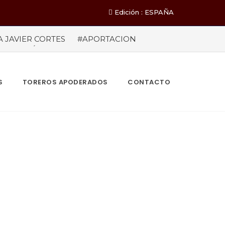
Edición : ESPAÑA
A JAVIER CORTES
#APORTACION
EL MILLÓN DE ASISTENTES Las cifras
ieron a los 71 festejos celebrados entre los
A POR EL ÉXITO
#ARLES SIN
S
TOREROS APODERADOS
CONTACTO
¡NOTICIAS
CLARAS,