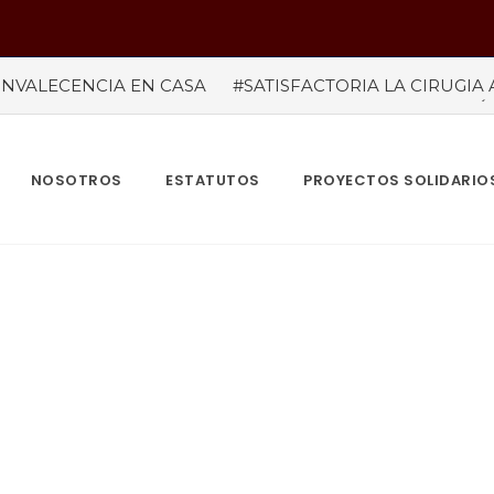
NVALECENCIA EN CASA
#SATISFACTORIA LA CIRUGIA 
#temporada taurina colombiana
#“LAS VENTAS” ROZÓ 
del tauródromo madrileño -Plaza 1- son satisfactorias. Acud
re más de 945.000 personas.
#GUSTAVO ZUÑIGA… LUCH
MBIA TAURINA SE VISTE DE LUCES EN BOGOTA
NOSOTROS
ESTATUTOS
PROYECTOS SOLIDARIO