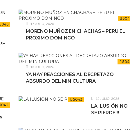
504
17 JULIO, 2026
5046
MORENO MUÑOZ EN CHACHAS – PERU EL
PROXIMO DOMINGO
PE
504
13 JULIO, 2026
YA HAY REACCIONES AL DECRETAZO
ABSURDO DEL MIN CULTURA
12 JULIO, 2026
5043
5042
LA ILUSIÓN NO
SE PIERDE!!!
A