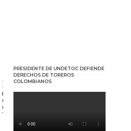
CORTAS Y
CONCISAS!
PRESIDENTE DE UNDETOC DEFIENDE
DERECHOS DE TOREROS
COLOMBIANOS
30 JULIO,
2026
FINAL DE LA
COPA
CHENEL POR
TELEMADRID