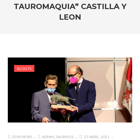
marzo a octubre más de 945.000 personas.
TAUROMAQUIA” CASTILLA Y
#GUSTAVO ZUÑIGA… LUCHA POR EL ÉXITO
LEON
#ARLES SIN MISTERIOS
#LA COLOMBIA TAURINA SE VISTE DE LUCES EN
BOGOTA
BLOGTS
2598 VIEWS
ADMIN_TAURINOS
27 ABRIL, 2021