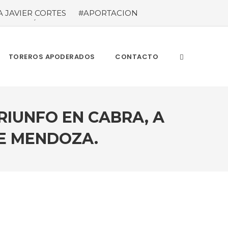
A JAVIER CORTES
#APORTACION
EL MILLÓN DE ASISTENTES Las cifras
ieron a los 71 festejos celebrados entre los
A POR EL ÉXITO
#ARLES SIN
TOREROS APODERADOS
CONTACTO
RIUNFO EN CABRA, A
E MENDOZA.