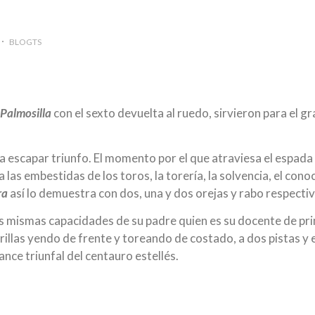
BLOGTS
 Palmosilla
con el sexto devuelta al ruedo, sirvieron para el g
ja escapar triunfo. El momento por el que atraviesa el espada
 las embestidas de los toros, la torería, la solvencia, el cono
ra
así lo demuestra con dos, una y dos orejas y rabo respect
s mismas capacidades de su padre quien es su docente de pr
derillas yendo de frente y toreando de costado, a dos pistas 
lance triunfal del centauro estellés.