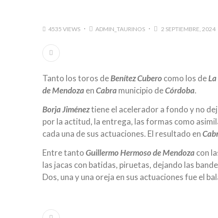
4535 VIEWS
ADMIN_TAURINOS
2 SEPTIEMBRE, 2024
Tanto los toros de
Benítez Cubero
como los de
La
de Mendoza
en
Cabra
municipio de
Córdoba
.
Borja Jiménez
tiene el acelerador a fondo y no de
por la actitud, la entrega, las formas como asimila
cada una de sus actuaciones. El resultado en
Cab
Entre tanto
Guillermo Hermoso de Mendoza
con la
las jacas con batidas, piruetas, dejando las ban
Dos, una y una oreja en sus actuaciones fue el ba