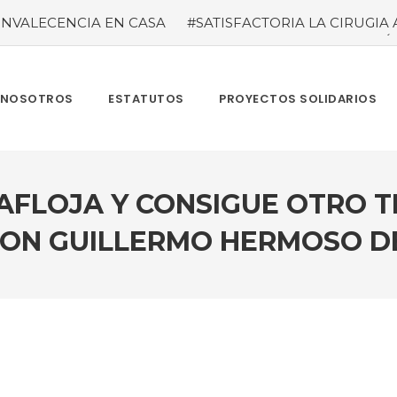
NVALECENCIA EN CASA
#SATISFACTORIA LA CIRUGIA 
#temporada taurina colombiana
#“LAS VENTAS” ROZÓ 
del tauródromo madrileño -Plaza 1- son satisfactorias. Acud
re más de 945.000 personas.
#GUSTAVO ZUÑIGA… LUCH
MBIA TAURINA SE VISTE DE LUCES EN BOGOTA
NOSOTROS
ESTATUTOS
PROYECTOS SOLIDARIOS
AFLOJA Y CONSIGUE OTRO T
ON GUILLERMO HERMOSO D