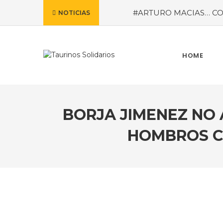
#ARTURO MACIAS… CO
NOTICIAS
MEXICANA PARA CALI
reveladas por la empresa 
meses de marzo a octub
MISTERIOS
#LA COLO
HOME
BORJA JIMENEZ NO 
HOMBROS C