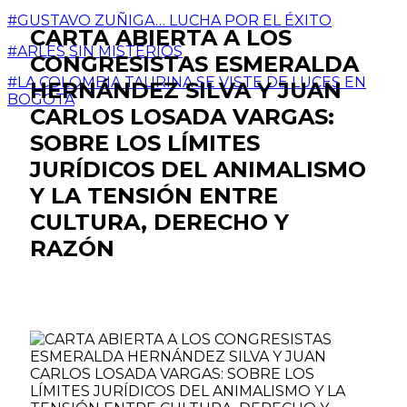
#GUSTAVO ZUÑIGA… LUCHA POR EL ÉXITO
CARTA ABIERTA A LOS
#ARLES SIN MISTERIOS
CONGRESISTAS ESMERALDA
#LA COLOMBIA TAURINA SE VISTE DE LUCES EN
HERNÁNDEZ SILVA Y JUAN
BOGOTA
CARLOS LOSADA VARGAS:
SOBRE LOS LÍMITES
JURÍDICOS DEL ANIMALISMO
Y LA TENSIÓN ENTRE
CULTURA, DERECHO Y
RAZÓN