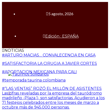
5 agosto, 2026
Edición : ESPAÑA
NOTICIAS
#ARTURO MACIAS… CONVALECENCIA EN CASA
#SATISFACTORIA LA CIRUGIA A JAVIER CORTES
#APORTACION MEXICANA PARA CALI
#temporada taurina colombiana
#“LAS VENTAS” ROZÓ EL MILLÓN DE ASISTENTES
Las cifras reveladas por la empresa del tauródromo
madrileño -Plaza 1- son satisfactorias. Acudieron a los
71 festejos celebrados entre los meses de marzo a
octubre más de 945.000 personas.