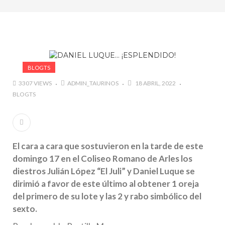
marzo a octubre más de 945.000 personas.
#GUSTAVO ZUÑIGA… LUCHA POR EL ÉXITO
#ARLES SIN MISTERIOS
#LA COLOMBIA TAURINA SE VISTE DE LUCES EN
BOGOTA
BLOGTS
3307 VIEWS
ADMIN_TAURINOS
18 ABRIL, 2022
BLOGTS
El cara a cara que sostuvieron en la tarde de este
domingo 17 en el Coliseo Romano de Arles los
diestros Julián López “El Juli” y Daniel Luque se
dirimió a favor de este último al obtener 1 oreja
del primero de su lote y las 2 y rabo simbólico del
sexto.