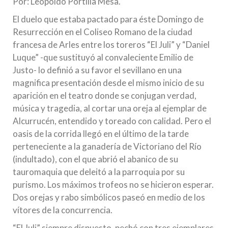
Por: Leopoldo Portilla Mesa.
El duelo que estaba pactado para éste Domingo de
Resurrección en el Coliseo Romano de la ciudad
francesa de Arles entre los toreros “El Juli” y “Daniel
Luque” -que sustituyó al convaleciente Emilio de
Justo- lo definió a su favor el sevillano en una
magnifica presentación desde el mismo inicio de su
aparición en el teatro donde se conjugan verdad,
música y tragedia, al cortar una oreja al ejemplar de
Alcurrucén, entendido y toreado con calidad. Pero el
oasis de la corrida llegó en el último de la tarde
perteneciente a la ganadería de Victoriano del Río
(indultado), con el que abrió el abanico de su
tauromaquia que deleitó a la parroquia por su
purismo. Los máximos trofeos no se hicieron esperar.
Dos orejas y rabo simbólicos paseó en medio de los
vítores de la concurrencia.
“El Juli” siempre dispuesto, pechó con tres ejemplares