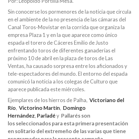
Por: Leopoldo Portilla Mesa.
Sin conocerse los pormenores de la noticia que circula
en el ambiente de la no presencia de las cámaras del
Canal Toros-Movistar en la corrida que organiza la
empresa Plaza 1 y en la que aparece como único
espada el torero de Cáceres Emilio de Justo
enfrentando toros de diferentes ganaderías el
próximo 10 de abril en la plaza de toros de Las
Ventas, ha causado sorpresa entre los aficionados y
tele-espectadores del mundo. El entorno del espada
comunicó la noticia a los colegas de Culturo que
aparece publicada este miércoles.
Ejemplares de los hierros de Palha,
Victoriano del
Río
,
Victorino Martín
,
Domingo
Hernández
,
Parladé
y
Pallarés s
on
los
seleccionados para esta primera presentación
en solitario del extremeño de las varias que tiene
programadas para la presente campaña.