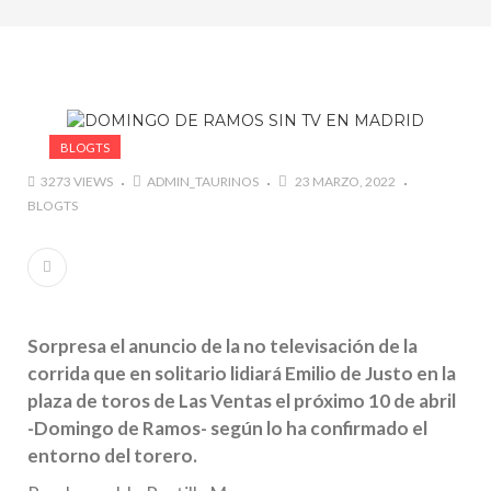
marzo a octubre más de 945.000 personas.
#GUSTAVO ZUÑIGA… LUCHA POR EL ÉXITO
#ARLES SIN MISTERIOS
#LA COLOMBIA TAURINA SE VISTE DE LUCES EN
BOGOTA
BLOGTS
3273 VIEWS
ADMIN_TAURINOS
23 MARZO, 2022
BLOGTS
Sorpresa el anuncio de la no televisación de la
corrida que en solitario lidiará Emilio de Justo en la
plaza de toros de Las Ventas el próximo 10 de abril
-Domingo de Ramos- según lo ha confirmado el
entorno del torero.