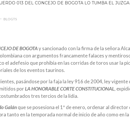
BLOGTS
CEJO DE BOGOTA
y sancionado con la firma de la señora Alc
al colombiana con argumentos francamente falaces y mentiroso
o el adefesio que prohibía en las corridas de toros usar la pi
iales de los eventos taurinos.
lientes, pasándose por la faja la ley 916 de 2004, ley vigente q
mitidos por
LA HONORABLE CORTE CONSTITUCIONAL
, expid
ostumbrados tres tercios de la lidia.
do Galán
que se posesiona el 1º de enero, ordenar al director
bra tanto en la temporada normal de inicio de año como en l