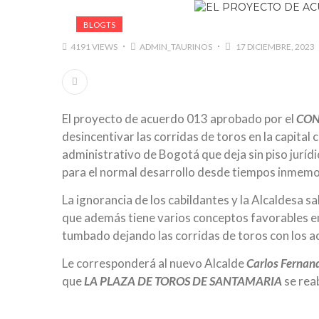
BLOGTS
4191 VIEWS
ADMIN_TAURINOS
17 DICIEMBRE, 2023
El proyecto de acuerdo 013 aprobado por el
CON
desincentivar las corridas de toros en la capit
administrativo de Bogotá que deja sin piso jurídic
para el normal desarrollo desde tiempos inmemor
La ignorancia de los cabildantes y la Alcaldesa sa
que además tiene varios conceptos favorables e
tumbado dejando las corridas de toros con los ac
Le corresponderá al nuevo Alcalde
Carlos Fernan
que
LA PLAZA DE TOROS DE SANTAMARIA
se rea