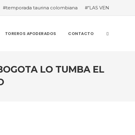
porada taurina colombiana
#“LAS VENTAS” ROZÓ EL MILL
TOREROS APODERADOS
CONTACTO
 BOGOTA LO TUMBA EL
O