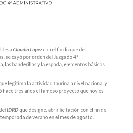
aldesa
Claudia López
con el fin dizque de
s, se cayó por orden del Juzgado 4º
ca, las banderillas y la espada, elementos básicos
ue legitima la actividad taurina a nivel nacional y
ió hace tres años el famoso proyecto que hoy es
 del
IDRD
que designe, abrir licitación con el fin de
a temporada de verano en el mes de agosto.