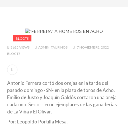
marzo a octubre más de 945.000 personas.
#GUSTAVO ZUÑIGA… LUCHA POR EL ÉXITO
#ARLES SIN MISTERIOS
#LA COLOMBIA TAURINA SE VISTE DE LUCES EN
BOGOTA
BLOGTS
3625 VIEWS
ADMIN_TAURINOS
7 NOVIEMBRE, 2022
BLOGTS
Antonio Ferrera cortó dos orejas en la tarde del
pasado domingo -6N- en la plaza de toros de Acho.
Emilio de Justo y Joaquín Galdós cortaron una oreja
cada uno. Se corrieron ejemplares de las ganaderías
de La Viña y El Olivar.
Por: Leopoldo Portilla Mesa.