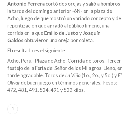
Antonio Ferrera
cortó dos orejas y salió a hombros
la tarde del domingo anterior -6N- en la plaza de
Acho, luego de que mostró un variado concepto y de
repentización que agradó al público limeño, una
corrida en la que
Emilio de Justo
y
Joaquín
Galdós
obtuvieron una oreja por coleta.
El resultado es el siguiente:
Acho, Perú.- Plaza de Acho. Corrida de toros. Tercer
festejo de la Feria del Señor de los Milagros. Lleno, en
tarde agradable. Toros de
La Viña
(1o., 2o., y 5o.) y
El
Olivar
de buen juego en términos generales. Pesos:
472, 481, 491, 524, 491 y 522 kilos.