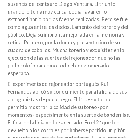
ausencia del centauro Diego Ventura. El triunfo
grande lo tenía muy cerca, podía rayar en lo
extraordinario por las faenas realizadas. Pero se fue
como agua entre los dedos. Lamento del torero y del
público. Deja su impronta mejorada en la memoria y
retina. Primero, por la doma y presentación de su
cuadra de caballos. Mucha torería y exquisitez en la
ejecución de las suertes del rejoneador que no las
pudo colofonar como todo el conglomerado
esperaba.
El experimentado rejoneador portugués Rui
Fernandes aplicó su conocimiento para la lidia de sus
antagonistas de poco juego. El 1º de su turno
permitió mostrar la calidad de su toreo -por
momentos- especialmente en la suerte de banderillas.
El final de la lidia no fue acertado. En el 2º que fue
devuelto a los corrales por haberse partido un pitón
al derrotar en uno de los burladeros. El -bis- manseó