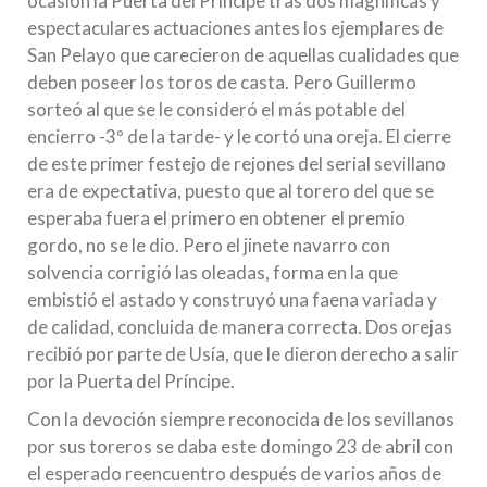
ocasión la Puerta del Príncipe tras dos magníficas y
espectaculares actuaciones antes los ejemplares de
San Pelayo que carecieron de aquellas cualidades que
deben poseer los toros de casta. Pero Guillermo
sorteó al que se le consideró el más potable del
encierro -3º de la tarde- y le cortó una oreja. El cierre
de este primer festejo de rejones del serial sevillano
era de expectativa, puesto que al torero del que se
esperaba fuera el primero en obtener el premio
gordo, no se le dio. Pero el jinete navarro con
solvencia corrigió las oleadas, forma en la que
embistió el astado y construyó una faena variada y
de calidad, concluida de manera correcta. Dos orejas
recibió por parte de Usía, que le dieron derecho a salir
por la Puerta del Príncipe.
Con la devoción siempre reconocida de los sevillanos
por sus toreros se daba este domingo 23 de abril con
el esperado reencuentro después de varios años de