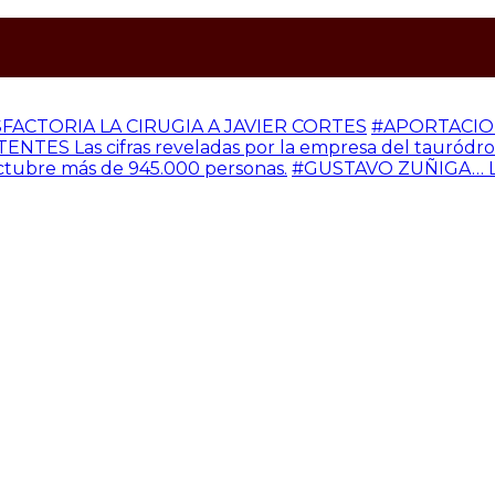
SFACTORIA LA CIRUGIA A JAVIER CORTES
#APORTACION
S Las cifras reveladas por la empresa del tauródromo 
octubre más de 945.000 personas.
#GUSTAVO ZUÑIGA… L