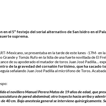
en el 5º festejo del serial alternativo de San Isidro en el Pa
 suerte suprema.
RT-Mexicano, se presentaba en la tarde de este lunes -17M- en la n
nio Grande y Tomás Rufo en la lidia de una fuerte novillada de El F
percance de su apoderado el matador de toros Juan José Padilla… ex
ntro de la gravedad del cornalón fortísimo, que ha sacado tod
 seguía señalando Juan José Padilla al micrófono de Toros. Acabada 
espo:
tendido el novillero Manuel Perera Matos de 19 años de edad, que pres
sculatura de pared abdominal; otro trayecto hacia arriba y adentro
de 40 cm. Bajo anestesia general se interviene quirúrgicamente. Se