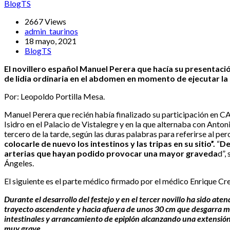
BlogTS
2667 Views
admin_taurinos
18 mayo, 2021
BlogTS
El novillero español Manuel Perera que hacía su presentación 
de lidia ordinaria en el abdomen en momento de ejecutar la
Por: Leopoldo Portilla Mesa.
Manuel Perera que recién había finalizado su participación en CA
Isidro en el Palacio de Vistalegre y en la que alternaba con Anto
tercero de la tarde, según las duras palabras para referirse al 
colocarle de nuevo los intestinos y las tripas en su sitio”.
“
De
arterias que hayan podido provocar una mayor graveda
d”,
Ángeles.
El siguiente es el parte médico firmado por el médico Enrique Cr
Durante el desarrollo del festejo y en el tercer novillo ha sido a
trayecto ascendente y hacia afuera de unos 30 cm que desgarra mu
intestinales y arrancamiento de epiplón alcanzando una extensión 
muy grave.