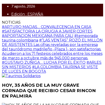
7 agosto, 2026
Edición : ESPAÑA
NOTICIAS
#ARTURO MACIAS… CONVALECENCIA EN CASA
#SATISFACTORIA LA CIRUGIA A JAVIER CORTES
#APORTACION MEXICANA PARA CALI
#temporada
taurina colombiana
#“LAS VENTAS” ROZÓ EL MILLÓN
DE ASISTENTES Las cifras reveladas por la empresa
del tauródromo madrileño -Plaza 1- son satisfactorias.
Acudieron a los 71 festejos celebrados entre los meses
de marzo a octubre más de 945.000 personas.
#GUSTAVO ZUÑIGA… LUCHA POR EL ÉXITO
#ARLES
SIN MISTERIOS
#LA COLOMBIA TAURINA SE VISTE
DE LUCES EN BOGOTA
HOY, 35 AÑOS DE LA MUY GRAVE
CORNADA QUE RECIBIO CESAR RINCON
EN PALMIRA