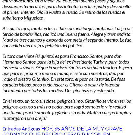
entra ovaciones. Una faena valiente, con buenos pases y algunos
desplantes temerarios, para dos intentos con la espada y descabelló
al primer intento. Dio la vuelta al ruedo. Se retiró de los ruedos el
subalterno Miguelete .
Al cuarto toro, también lo recibió con una larga cambiada. Luego del
tercio de banderillas, realizó una buena faena. Alegre y tremendista.
Mató de tres cuartos y estocada completa al segundo intento. Le fue
concedida una oreja a petición del público.
El toro que viene (el quinto) es para Francisco Santos, para don
Hernando Santos, para la hija del ex Presidente Turbay, para todos
los secuestrados. Sé que Francisco Santos es un buen taurino. Espero
que para el próximo mano a mano, él esté con nosotros, dijo por
radio el diestro Gitanillo. En este toro, el peor de la tarde. De feas
características, poco pudo hacer el Gitano, a pesar de intentar
lucimiento por todos los medios. Dos pinchazos y estocada.
En el sexto, un toro sin clase, peligrosísimo, Gitanillo se vio en serios
peligros, expuso a más no poder, pero logró someterlo y le realizó
una faena, prácticamente jugándose la vida. Mató a cuerpo limpio y
le otorgaron una oreja.”
Entradas Antiguas
HOY, 35 AÑOS DE LA MUY GRAVE
CORNADA QUE RECIBIO CESAR RINCON EN