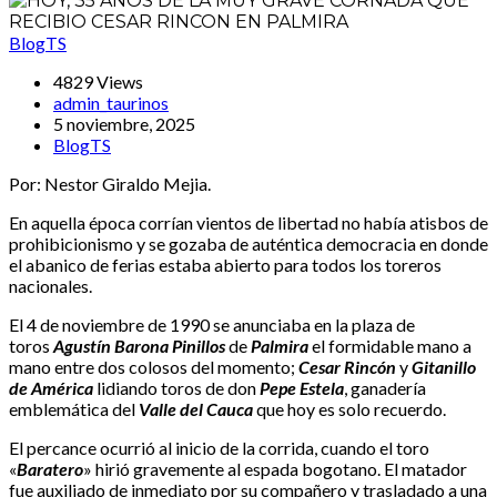
BlogTS
4829 Views
admin_taurinos
5 noviembre, 2025
BlogTS
Por: Nestor Giraldo Mejia.
En aquella época corrían vientos de libertad no había atisbos de
prohibicionismo y se gozaba de auténtica democracia en donde
el abanico de ferias estaba abierto para todos los toreros
nacionales.
El 4 de noviembre de 1990 se anunciaba en la plaza de
toros
Agustín Barona Pinillos
de
Palmira
el formidable mano a
mano entre dos colosos del momento;
Cesar Rincón
y
Gitanillo
de América
lidiando toros de don
Pepe Estela
, ganadería
emblemática del
Valle del Cauca
que hoy es solo recuerdo.
El percance ocurrió al inicio de la corrida, cuando el toro
«
Baratero
» hirió gravemente al espada bogotano. El matador
fue auxiliado de inmediato por su compañero y trasladado a una