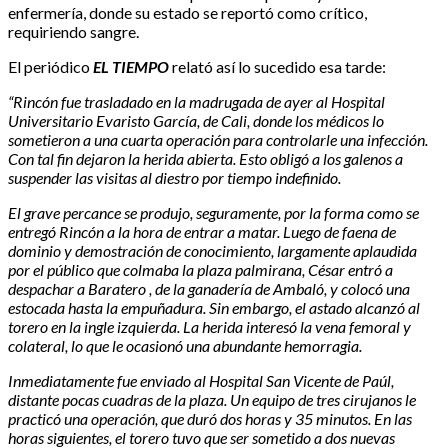
enfermería, donde su estado se reportó como crítico,
requiriendo sangre.
El periódico
EL TIEMPO
relató así lo sucedido esa tarde:
“Rincón fue trasladado en la madrugada de ayer al Hospital
Universitario Evaristo García, de Cali, donde los médicos lo
sometieron a una cuarta operación para controlarle una infección.
Con tal fin dejaron la herida abierta. Esto obligó a los galenos a
suspender las visitas al diestro por tiempo indefinido.
El grave percance se produjo, seguramente, por la forma como se
entregó Rincón a la hora de entrar a matar. Luego de faena de
dominio y demostración de conocimiento, largamente aplaudida
por el público que colmaba la plaza palmirana, César entró a
despachar a Baratero , de la ganadería de Ambaló, y colocó una
estocada hasta la empuñadura. Sin embargo, el astado alcanzó al
torero en la ingle izquierda. La herida interesó la vena femoral y
colateral, lo que le ocasionó una abundante hemorragia.
Inmediatamente fue enviado al Hospital San Vicente de Paúl,
distante pocas cuadras de la plaza. Un equipo de tres cirujanos le
practicó una operación, que duró dos horas y 35 minutos. En las
horas siguientes, el torero tuvo que ser sometido a dos nuevas