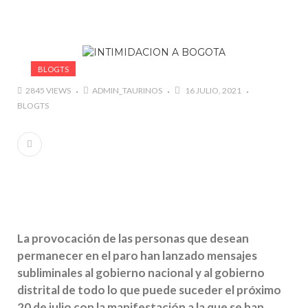
marzo a octubre más de 945.000 personas.
#GUSTAVO ZUÑIGA… LUCHA POR EL ÉXITO
#ARLES SIN MISTERIOS
BLOGTS
#LA COLOMBIA TAURINA SE VISTE DE LUCES EN
BOGOTA
2845 VIEWS
ADMIN_TAURINOS
16 JULIO, 2021
BLOGTS
La provocación de las personas que desean
permanecer en el paro han lanzado mensajes
subliminales al gobierno nacional y al gobierno
distrital de todo lo que puede suceder el próximo
20 de julio con la manifestación a la que se han