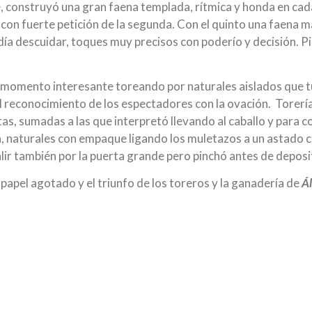
 construyó una gran faena templada, rítmica y honda en cada
 con fuerte petición de la segunda. Con el quinto una faena m
odía descuidar, toques muy precisos con poderío y decisión. P
gún momento interesante toreando por naturales aislados que t
l reconocimiento de los espectadores con la ovación. Torería
ntas, sumadas a las que interpretó llevando al caballo y pa
a, naturales con empaque ligando los muletazos a un astado 
alir también por la puerta grande pero pinchó antes de deposi
 papel agotado y el triunfo de los toreros y la ganadería de
Á