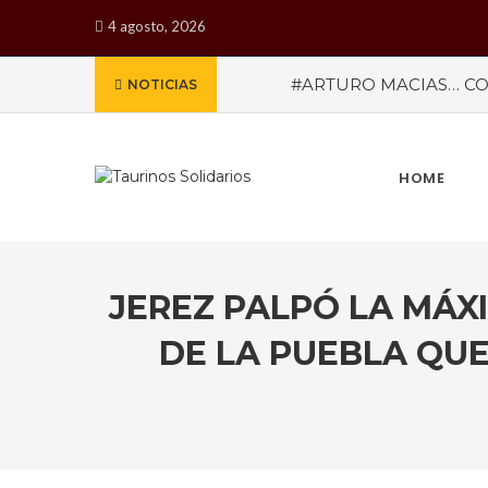
4 agosto, 2026
#ARTURO MACIAS… CO
NOTICIAS
MEXICANA PARA CALI
reveladas por la empresa 
meses de marzo a octub
MISTERIOS
#LA COLO
HOME
JEREZ PALPÓ LA MÁX
DE LA PUEBLA QUE