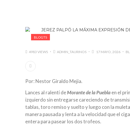
BLOGTS
4983 VIEWS
ADMIN_TAURINOS
17 MAYO, 2026
B
Por: Nestor Giraldo Mejia.
Lances al ralentí de
Morante
de la Puebla
en el pr
izquierdo sin entregarse careciendo de transmisi
tablas, toro remiso y suelto y luego con la mule
manera pausada y lenta a la velocidad que el cig
entera para pasear los dos trofeos.