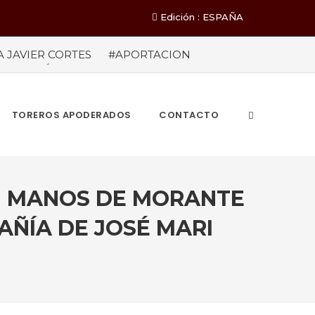
Edición : ESPAÑA
A JAVIER CORTES
#APORTACION
EL MILLÓN DE ASISTENTES Las cifras
ieron a los 71 festejos celebrados entre los
A POR EL ÉXITO
#ARLES SIN
TOREROS APODERADOS
CONTACTO
EN MANOS DE MORANTE
AÑÍA DE JOSÉ MARI