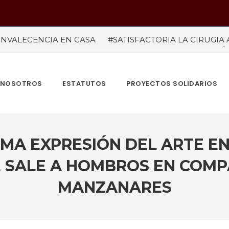
NVALECENCIA EN CASA
#SATISFACTORIA LA CIRUGIA 
#temporada taurina colombiana
#“LAS VENTAS” ROZÓ 
del tauródromo madrileño -Plaza 1- son satisfactorias. Acud
re más de 945.000 personas.
#GUSTAVO ZUÑIGA… LUCH
MBIA TAURINA SE VISTE DE LUCES EN BOGOTA
NOSOTROS
ESTATUTOS
PROYECTOS SOLIDARIOS
IMA EXPRESIÓN DEL ARTE 
 SALE A HOMBROS EN COMP
MANZANARES