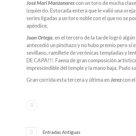
José Mari Manzanares
con un toro de mucha clase,
izquierdo. Estocada entera que le valió una oreja
series ligadas a un toro noble con el que no se p
apéndice.
Juan Ortega
, en el tercero de la tarde logró al
antecedió un pinchazo y no hubo premio pero sí e
sevillano, ramillete de verónicas templadas y le
DE CAPA!!!. Faena de gran composición artístic
imprescindible del temple y la mano baja. Pudo s
Gran corrida esta tercera y última en
Jerez
con el
Entradas Antiguas