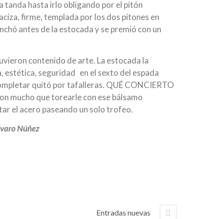
 tanda hasta irlo obligando por el pitón
aciza, firme, templada por los dos pitones en
inchó antes de la estocada y se premió con un
uvieron contenido de arte. La estocada la
, estética, seguridad en el sexto del espada
ra completar quitó por tafalleras. QUÉ CONCIERTO
con mucho que torearle con ese bálsamo
tar el acero paseando un solo trofeo.
lvaro Núñez
Entradas nuevas