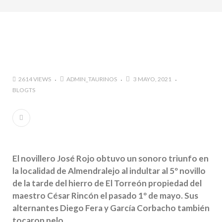
marzo a octubre más de 945.000 personas.
#GUSTAVO ZUÑIGA… LUCHA POR EL ÉXITO
#ARLES SIN MISTERIOS
#LA COLOMBIA TAURINA SE VISTE DE LUCES EN
BOGOTA
2614 VIEWS
ADMIN_TAURINOS
3 MAYO, 2021
BLOGTS
El novillero José Rojo obtuvo un sonoro triunfo en
la localidad de Almendralejo al indultar al 5º novillo
de la tarde del hierro de El Torreón propiedad del
maestro César Rincón el pasado 1º de mayo. Sus
alternantes Diego Fera y García Corbacho también
tocaron pelo.