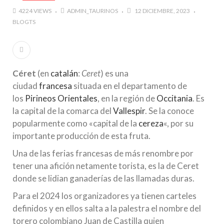
4224 VIEWS
ADMIN_TAURINOS
12 DICIEMBRE, 2023
BLOGTS
Céret
(en
catalán
:
Ceret
) es una
ciudad
francesa
situada en el departamento de
los
Pirineos Orientales
, en la región de
Occitania
. Es
la capital de la comarca del
Vallespir
. Se la conoce
popularmente como «capital de la
cereza
«, por su
importante producción de esta fruta.
Una de las ferias francesas de más renombre por
tener una afición netamente torista, es la de Ceret
donde se lidian ganaderías de las llamadas duras.
Para el 2024 los organizadores ya tienen carteles
definidos y en ellos salta a la palestra el nombre del
torero colombiano Juan de Castilla quien