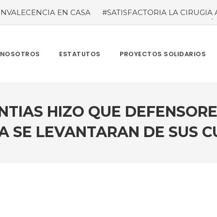
NVALECENCIA EN CASA
#SATISFACTORIA LA CIRUGIA 
#temporada taurina colombiana
#“LAS VENTAS” ROZÓ 
del tauródromo madrileño -Plaza 1- son satisfactorias. Acud
re más de 945.000 personas.
#GUSTAVO ZUÑIGA… LUCH
MBIA TAURINA SE VISTE DE LUCES EN BOGOTA
NOSOTROS
ESTATUTOS
PROYECTOS SOLIDARIOS
NTIAS HIZO QUE DEFENSORE
A SE LEVANTARAN DE SUS C