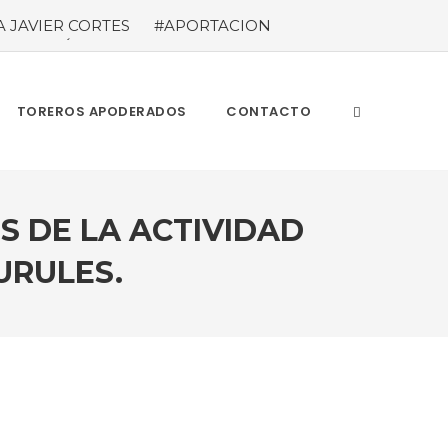
A JAVIER CORTES
#APORTACION
EL MILLÓN DE ASISTENTES Las cifras
ieron a los 71 festejos celebrados entre los
A POR EL ÉXITO
#ARLES SIN
TOREROS APODERADOS
CONTACTO
S DE LA ACTIVIDAD
URULES.