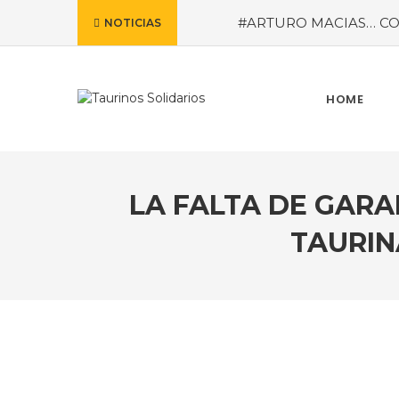
#ARTURO MACIAS… CO
NOTICIAS
MEXICANA PARA CALI
reveladas por la empresa 
meses de marzo a octub
MISTERIOS
#LA COLO
HOME
LA FALTA DE GARA
TAURIN