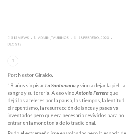
marzo a octubre más de 945.000 personas.
#GUSTAVO ZUÑIGA… LUCHA POR EL ÉXITO
#ARLES SIN MISTERIOS
#LA COLOMBIA TAURINA SE VISTE DE LUCES EN
515 VIEWS
ADMIN_TAURINOS
18 FEBRERO, 2020
BOGOTA
BLOGTS
Por: Nestor Giraldo.
18 años sin pisar
La Santamaría
y vino a dejar la piel, la
sangre y su torería. A eso vino
Antonio Ferrera
que
dejó los aceleres por la pausa, los tiempos, la lentitud,
el repentismo, la resurrección de lances y pases ya
inventados pero que era necesario revivirlos para no
entrar en la monotonía de lo tradicional.
Pudo el extremeño irse en volandas pero la espada de