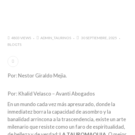
marzo a octubre más de 945.000 personas.
#GUSTAVO ZUÑIGA… LUCHA POR EL ÉXITO
#ARLES SIN MISTERIOS
#LA COLOMBIA TAURINA SE VISTE DE LUCES EN
4803 VIEWS
ADMIN_TAURINOS
30 SEPTIEMBRE, 2025
BOGOTA
BLOGTS
Por: Nestor Giraldo Mejia.
Por: Khalid Velasco – Avanti Abogados
En un mundo cada vez más apresurado, donde la
inmediatez borra la capacidad de asombro y la
banalidad arrincona a la trascendencia, existe un arte
milenario que resiste como un faro de espiritualidad,
de belleza y de verdad:
LA TAUROMAQUIA
. O mejor