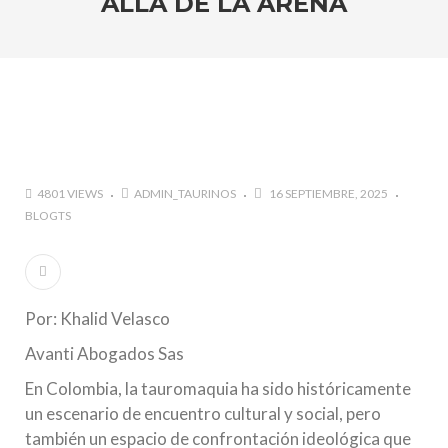
ALLÁ DE LA ARENA
marzo a octubre más de 945.000 personas.
#GUSTAVO ZUÑIGA… LUCHA POR EL ÉXITO
#ARLES SIN MISTERIOS
#LA COLOMBIA TAURINA SE VISTE DE LUCES EN
BOGOTA
4801 VIEWS
ADMIN_TAURINOS
16 SEPTIEMBRE, 2025
BLOGTS
Por: Khalid Velasco
Avanti Abogados Sas
En Colombia, la tauromaquia ha sido históricamente
un escenario de encuentro cultural y social, pero
también un espacio de confrontación ideológica que