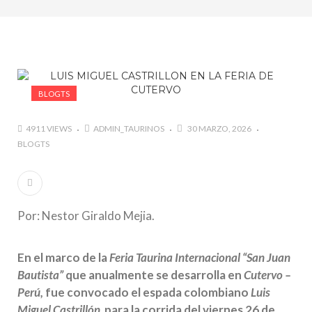
marzo a octubre más de 945.000 personas.
#GUSTAVO ZUÑIGA… LUCHA POR EL ÉXITO
#ARLES SIN MISTERIOS
#LA COLOMBIA TAURINA SE VISTE DE LUCES EN
BOGOTA
BLOGTS
4911 VIEWS
ADMIN_TAURINOS
30 MARZO, 2026
BLOGTS
Por: Nestor Giraldo Mejia.
En el marco de la
Feria Taurina Internacional “San Juan
Bautista”
que anualmente se desarrolla en
Cutervo –
Perú,
fue convocado el espada colombiano
Luis
Miguel Castrillón
para la corrida del viernes 26 de