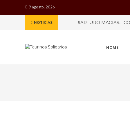
9 agosto, 2026
#ARTURO MACIAS… CO
NOTICIAS
MEXICANA PARA CALI
reveladas por la empresa 
meses de marzo a octub
MISTERIOS
#LA COLO
HOME