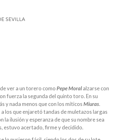
os de ver a un torero como
Pepe Moral
alzarse con
 con fuerza la segunda del quinto toro. En su
más y nada menos que con los míticos
Miuras
.
 a los que enjaretó tandas de muletazos largas
n la ilusión y esperanza de que su nombre sea
s, estuvo acertado, firme y decidido.
 lo pusieron fácil, siendo los dos de su lote