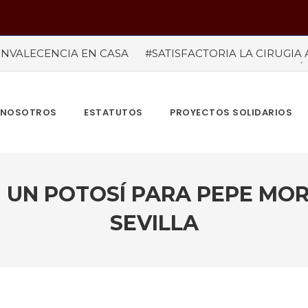
NVALECENCIA EN CASA
#SATISFACTORIA LA CIRUGIA 
#temporada taurina colombiana
#“LAS VENTAS” ROZÓ 
del tauródromo madrileño -Plaza 1- son satisfactorias. Acud
re más de 945.000 personas.
#GUSTAVO ZUÑIGA… LUCH
MBIA TAURINA SE VISTE DE LUCES EN BOGOTA
NOSOTROS
ESTATUTOS
PROYECTOS SOLIDARIOS
 UN POTOSÍ PARA PEPE MORA
SEVILLA