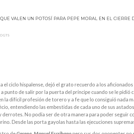
LOGTS
ra el ciclo hispalense, dejó el grato recuerdo a los aficionad
 a punto de salir por la puerta del príncipe cuando se le pidió
 la difícil profesión de torero y a fe que lo consiguió nada 
icio, entendiendo las embestidas de cada uno de sus astados
 derrotes. No podía ser de otra manera para poder seguir co
urino. Desde las porta gayolas hasta las ejecuciones suprema
estro de
Gerena, Manuel Escribano
pero sus dos oponentes no se