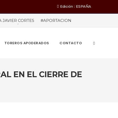
Edición : ESPAÑA
A JAVIER CORTES
#APORTACION
EL MILLÓN DE ASISTENTES Las cifras
ieron a los 71 festejos celebrados entre los
A POR EL ÉXITO
#ARLES SIN
TOREROS APODERADOS
CONTACTO
L EN EL CIERRE DE