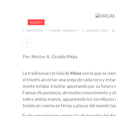
BLOGTS
4699 VIEWS
ADMIN_TAURINOS
12 MAYO, 2025
B
Por: Néstor A. Giraldo Mejía
La tradicional corrida de
Miura
con la que se cier
el triunfo al cortar una oreja de cada toro y estar
mente estaba triunfar apostando por su futuro en
Faenas de paciencia, de mucho conocimiento y of
sobre ambas manos, aguantando los tornillazos y
tenido en cuenta en ferias y plazas del mundo ta
Es de conocimiento general la disposición del di