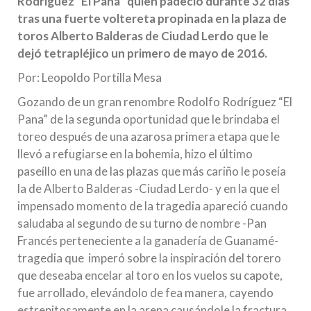
Rodríguez “El Pana” quien padeció durante 32 días
tras una fuerte voltereta propinada en la plaza de
toros Alberto Balderas de Ciudad Lerdo que le
dejó tetrapléjico un primero de mayo de 2016.
Por: Leopoldo Portilla Mesa
Gozando de un gran renombre Rodolfo Rodríguez “El
Pana” de la segunda oportunidad que le brindaba el
toreo después de una azarosa primera etapa que le
llevó a refugiarse en la bohemia, hizo el último
paseíllo en una de las plazas que más cariño le poseía
la de Alberto Balderas -Ciudad Lerdo- y en la que el
impensado momento de la tragedia apareció cuando
saludaba al segundo de su turno de nombre -Pan
Francés perteneciente a la ganadería de Guanamé-
tragedia que imperó sobre la inspiración del torero
que deseaba encelar al toro en los vuelos su capote,
fue arrollado, elevándolo de fea manera, cayendo
estrepitosamente en la arena causándole la fractura