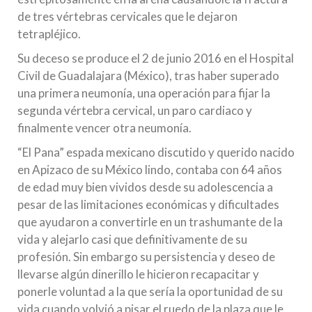
de tres vértebras cervicales que le dejaron
tetrapléjico.
Su deceso se produce el 2 de junio 2016 en el Hospital
Civil de Guadalajara (México), tras haber superado
una primera neumonía, una operación para fijar la
segunda vértebra cervical, un paro cardiaco y
finalmente vencer otra neumonía.
“El Pana” espada mexicano discutido y querido nacido
en Apizaco de su México lindo, contaba con 64 años
de edad muy bien vividos desde su adolescencia a
pesar de las limitaciones económicas y dificultades
que ayudaron a convertirle en un trashumante de la
vida y alejarlo casi que definitivamente de su
profesión. Sin embargo su persistencia y deseo de
llevarse algún dinerillo le hicieron recapacitar y
ponerle voluntad a la que sería la oportunidad de su
vida cuando volvió a pisar el ruedo de la plaza que le