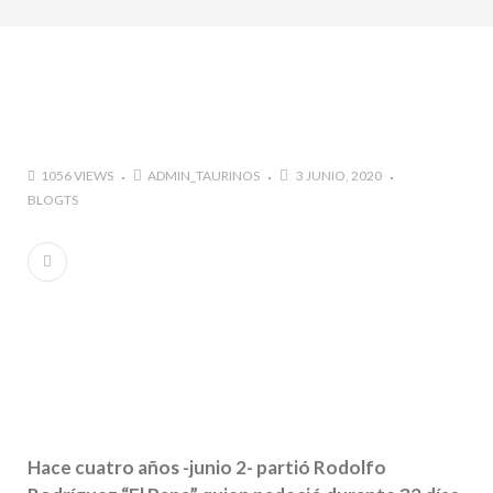
marzo a octubre más de 945.000 personas.
#GUSTAVO ZUÑIGA… LUCHA POR EL ÉXITO
#ARLES SIN MISTERIOS
#LA COLOMBIA TAURINA SE VISTE DE LUCES EN
BOGOTA
1056 VIEWS
ADMIN_TAURINOS
3 JUNIO, 2020
BLOGTS
Hace cuatro años -junio 2- partió Rodolfo