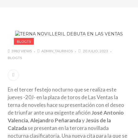
marzo a octubre más de 945.000 personas.
#GUSTAVO ZUÑIGA… LUCHA POR EL ÉXITO
#ARLES SIN MISTERIOS
#LA COLOMBIA TAURINA SE VISTE DE LUCES EN
BOGOTA
BLOGTS
3983 VIEWS
ADMIN_TAURINOS
20 JULIO, 2023
BLOGTS
En el tercer festejo nocturno que se realiza este
jueves -20J- en la plaza de toros de Las Ventas la
terna de noveles hace su presentación con el deseo
de triunfar ante una exigente afición
José Antonio
Valencia
,
Alejandro Peñaranda
y
Jesús de la
Calzada
se presentan en la tercera novillada
nocturna clasificatoria. Una nueva cita para la que se