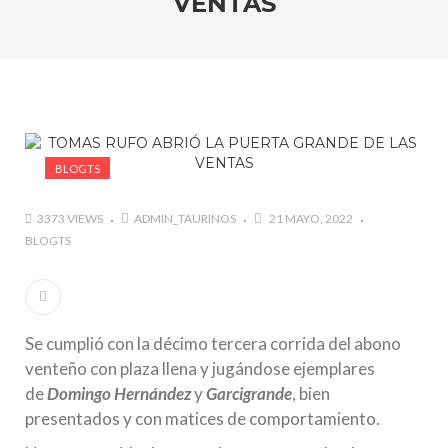
VENTAS
marzo a octubre más de 945.000 personas.
#GUSTAVO ZUÑIGA… LUCHA POR EL ÉXITO
#ARLES SIN MISTERIOS
#LA COLOMBIA TAURINA SE VISTE DE LUCES EN
BOGOTA
BLOGTS
3373 VIEWS
ADMIN_TAURINOS
21 MAYO, 2022
BLOGTS
Se cumplió con la décimo tercera corrida del abono
venteño con plaza llena y jugándose ejemplares
de
Domingo Hernández
y
Garcigrande
, bien
presentados y con matices de comportamiento.