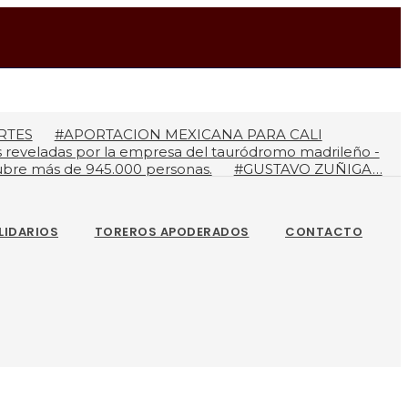
Edición : ESPAÑA
RTES
#APORTACION MEXICANA PARA CALI
reveladas por la empresa del tauródromo madrileño -
ctubre más de 945.000 personas.
#GUSTAVO ZUÑIGA…
CES EN BOGOTA
LIDARIOS
TOREROS APODERADOS
CONTACTO