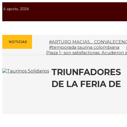
6 agosto, 2026
#ARTURO MACIAS… CONVALECENC
NOTICIAS
#temporada taurina colombiana
Plaza 1- son satisfactorias. Acudiero
LUCHA POR EL ÉXITO
#ARLES SIN
TRIUNFADORES
DE LA FERIA DE