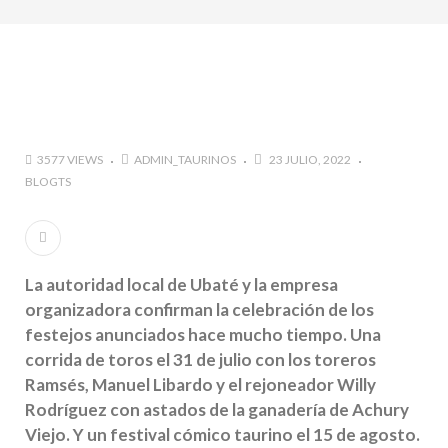
marzo a octubre más de 945.000 personas.
#GUSTAVO ZUÑIGA… LUCHA POR EL ÉXITO
#ARLES SIN MISTERIOS
#LA COLOMBIA TAURINA SE VISTE DE LUCES EN
BOGOTA
3577 VIEWS
ADMIN_TAURINOS
23 JULIO, 2022
BLOGTS
La autoridad local de Ubaté y la empresa
organizadora confirman la celebración de los
festejos anunciados hace mucho tiempo. Una
corrida de toros el 31 de julio con los toreros
Ramsés, Manuel Libardo y el rejoneador Willy
Rodríguez con astados de la ganadería de Achury
Viejo. Y un festival cómico taurino el 15 de agosto.