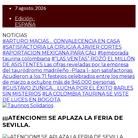
7 agosto, 2026
Edición :
ESPAÑA
NOTICIAS
#ARTURO MACIAS… CONVALECENCIA EN CASA
#SATISFACTORIA LA CIRUGIA A JAVIER CORTES
#APORTACION MEXICANA PARA CALI
#temporada
taurina colombiana
#“LAS VENTAS” ROZÓ EL MILLÓN
DE ASISTENTES Las cifras reveladas por la empresa
del tauródromo madrileño -Plaza 1- son satisfactorias.
Acudieron a los 71 festejos celebrados entre los meses
de marzo a octubre más de 945.000 personas.
#GUSTAVO ZUÑIGA… LUCHA POR EL ÉXITO
#ARLES
SIN MISTERIOS
#LA COLOMBIA TAURINA SE VISTE
DE LUCES EN BOGOTA
¡¡¡ATENCION!!! SE APLAZA LA FERIA DE
SEVILLA.