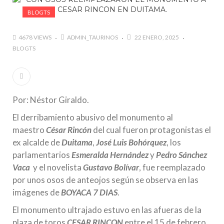
BLOGTS
4678 VIEWS
ADMIN_TAURINOS
22 ENERO, 2025
BLOGTS
Por: Néstor Giraldo.
El derribamiento abusivo del monumento al
maestro
César Rincón
del cual fueron protagonistas el
ex alcalde de
Duitama
,
José Luis Bohórquez
, los
parlamentarios
Esmeralda Hernández
y
Pedro Sánchez
Vaca
y el novelista
Gustavo Bolívar
, fue reemplazado
por unos osos de anteojos según se observa en las
imágenes de
BOYACA 7 DIAS
.
El monumento ultrajado estuvo en las afueras de la
plaza de toros
CESAR RINCON
entre el 15 de febrero