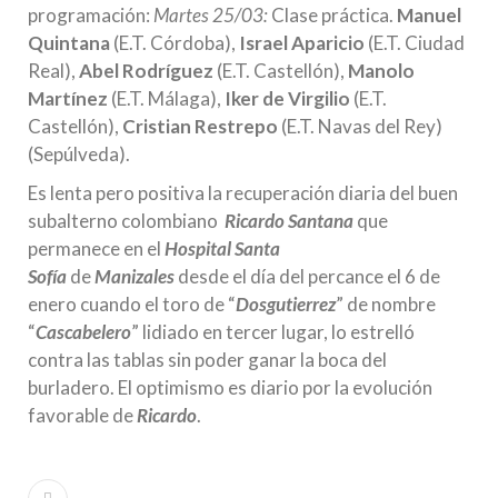
programación:
Martes 25/03:
Clase práctica.
Manuel
Quintana
(E.T. Córdoba),
Israel Aparicio
(E.T. Ciudad
Real),
Abel Rodríguez
(E.T. Castellón),
Manolo
Martínez
(E.T. Málaga),
Iker de Virgilio
(E.T.
Castellón),
Cristian Restrepo
(E.T. Navas del Rey)
(Sepúlveda).
Es lenta pero positiva la recuperación diaria del buen
subalterno colombiano
Ricardo Santana
que
permanece en el
Hospital Santa
Sofía
de
Manizales
desde el día del percance el 6 de
enero cuando el toro de “
Dosgutierrez
” de nombre
“
Cascabelero
” lidiado en tercer lugar, lo estrelló
contra las tablas sin poder ganar la boca del
burladero. El optimismo es diario por la evolución
favorable de
Ricardo
.