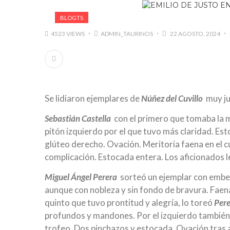
BLOGTS
4523 VIEWS
ADMIN_TAURINOS
22 AGOSTO, 2024
Se lidiaron ejemplares de
Núñez del Cuvillo
muy jus
Sebastián Castella
con el primero que tomaba la mu
pitón izquierdo por el que tuvo más claridad. Est
glúteo derecho. Ovación. Meritoria faena en el c
complicación. Estocada entera. Los aficionados le
Miguel Ángel Perera
sorteó un ejemplar con embes
aunque con nobleza y sin fondo de bravura. Faen
quinto que tuvo prontitud y alegría, lo toreó
Per
profundos y mandones. Por el izquierdo también
trofeo. Dos pinchazos y estocada. Ovación tras 