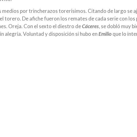
os medios por trincherazos torerísimos. Citando de largo se 
el torero. De afiche fueron los remates de cada serie con los
s. Oreja. Con el sexto el diestro de
Cáceres
, se dobló muy bi
sin alegría. Voluntad y disposición si hubo en
Emilio
que lo int