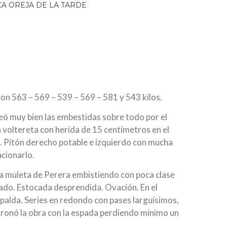
on 563 – 569 – 539 – 569 – 581 y 543 kilos.
eó muy bien las embestidas sobre todo por el
a voltereta con herida de 15 centímetros en el
o. Pitón derecho potable e izquierdo con mucha
acionarlo.
a muleta de Perera embistiendo con poca clase
tado. Estocada desprendida. Ovación. En el
espalda. Series en redondo con pases larguísimos,
ronó la obra con la espada perdiendo mínimo un