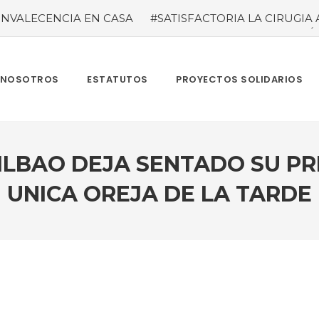
NVALECENCIA EN CASA
#SATISFACTORIA LA CIRUGIA 
#temporada taurina colombiana
#“LAS VENTAS” ROZÓ 
del tauródromo madrileño -Plaza 1- son satisfactorias. Acud
re más de 945.000 personas.
#GUSTAVO ZUÑIGA… LUCH
MBIA TAURINA SE VISTE DE LUCES EN BOGOTA
NOSOTROS
ESTATUTOS
PROYECTOS SOLIDARIOS
BILBAO DEJA SENTADO SU P
UNICA OREJA DE LA TARDE