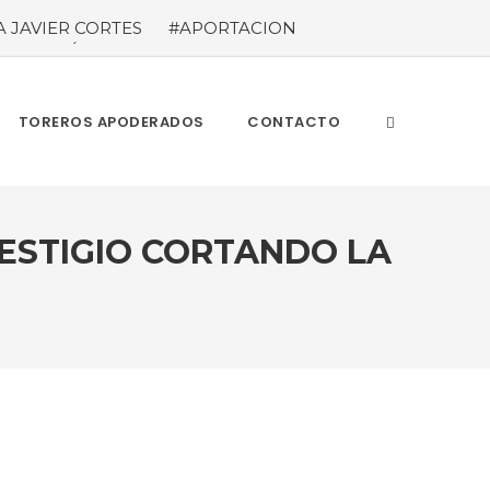
A JAVIER CORTES
#APORTACION
EL MILLÓN DE ASISTENTES Las cifras
ieron a los 71 festejos celebrados entre los
A POR EL ÉXITO
#ARLES SIN
TOREROS APODERADOS
CONTACTO
RESTIGIO CORTANDO LA