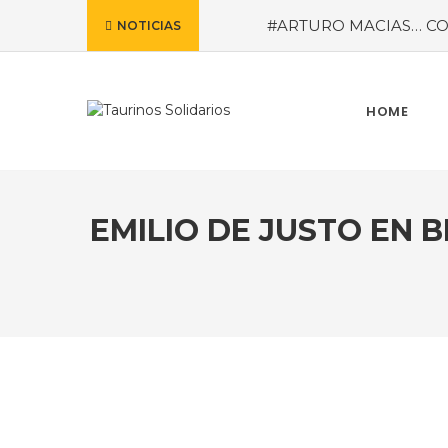
#ARTURO MACIAS… CO
NOTICIAS
MEXICANA PARA CALI
reveladas por la empresa 
meses de marzo a octub
MISTERIOS
#LA COLO
HOME
EMILIO DE JUSTO EN 