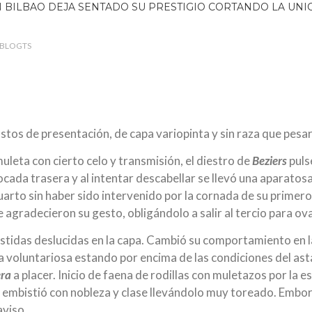
BLOGTS
tos de presentación, de capa variopinta y sin raza que pesar
leta con cierto celo y transmisión, el diestro de
Beziers
puls
ocada trasera y al intentar descabellar se llevó una aparatos
uarto sin haber sido intervenido por la cornada de su primer
 agradecieron su gesto, obligándolo a salir al tercio para ov
tidas deslucidas en la capa. Cambió su comportamiento en l
a voluntariosa estando por encima de las condiciones del as
era
a placer. Inicio de faena de rodillas con muletazos por la 
 embistió con nobleza y clase llevándolo muy toreado. Embor
aviso.