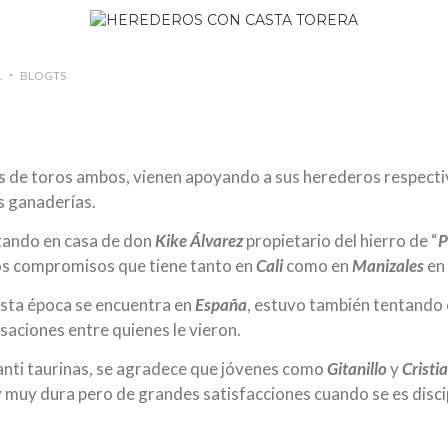
1
BLOGTS
s de toros ambos, vienen apoyando a sus herederos respect
s ganaderías.
tando en casa de don
Kike Álvarez
propietario del hierro de “
P
los compromisos que tiene tanto en
Cali
como en
Manizales
en 
esta época se encuentra en
España
, estuvo también tentando 
saciones entre quienes le vieron.
anti taurinas, se agradece que jóvenes como
Gitanillo
y
Cristi
 y muy dura pero de grandes satisfacciones cuando se es disc