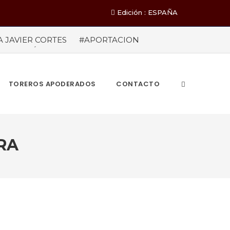
Edición : ESPAÑA
A JAVIER CORTES
#APORTACION
EL MILLÓN DE ASISTENTES Las cifras
ieron a los 71 festejos celebrados entre los
A POR EL ÉXITO
#ARLES SIN
TOREROS APODERADOS
CONTACTO
RA