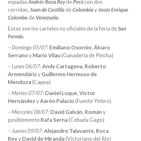
espadas
Andrés Roca Rey
de
Perú
con dos
corridas,
Juan de Castilla
de
Colombia
y
Jesús Enrique
Colombo
de
Venezuela
.
Estos son los carteles no oficiales de la feria de
San
Fermín.
– Domingo 05/07:
Emiliano Osornio, Álvaro
Serrano
y
Mario Vilau
(Ganadería de Pincha)
– Lunes 06/07:
Andy Cartagena,
Roberto
Armendáriz
y
Guillermo Hermoso de
Mendoza
(Capea)
– Martes 07/07:
Daniel Luque, Víctor
Hernández
y
Aarón Palacio
(Fuente Ymbro)
– Miercoles 08/07:
David Galván, Román
y
posiblemente
Rafa Serna
(Cebada Gago)
– Jueves 09/07:
Alejandro Talavante, Roca
Rey
y
David de Miranda
(Victoriano del Río)