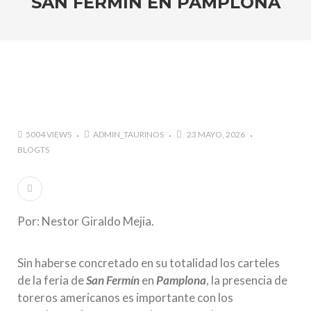
SAN FERMIN EN PAMPLONA
marzo a octubre más de 945.000 personas.
#GUSTAVO ZUÑIGA… LUCHA POR EL ÉXITO
#ARLES SIN MISTERIOS
#LA COLOMBIA TAURINA SE VISTE DE LUCES EN
BOGOTA
5004 VIEWS
ADMIN_TAURINOS
23 MAYO, 2026
BLOGTS
Por: Nestor Giraldo Mejia.
Sin haberse concretado en su totalidad los carteles
de la feria de
San Fermín
en
Pamplona
, la presencia de
toreros americanos es importante con los