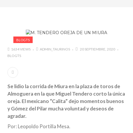
marzo a octubre más de 945.000 personas.
#GUSTAVO ZUÑIGA… LUCHA POR EL ÉXITO
#ARLES SIN MISTERIOS
#LA COLOMBIA TAURINA SE VISTE DE LUCES EN
BOGOTA
BLOGTS
1634 VIEWS
ADMIN_TAURINOS
20 SEPTIEMBRE, 2020
BLOGTS
Se lidio la corrida de Miura en la plaza de toros de
Almoguera en la que Miguel Tendero corto la única
oreja. El mexicano “Calita” dejo momentos buenos
y Gómez del Pilar mucha voluntad y deseos de
agradar.
Por: Leopoldo Portilla Mesa.