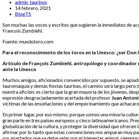
admin_taurinos
14 febrero, 2021
BlogTS
Son muchas las voces y escritos que sugieren la inmediatez de 
Francois Zumbiehl.
Fuente: mundotoro.com
Para el reconocimiento de los toros en la Unesco: ¿ser Don
Artículo de François Zumbiehl, antropólogo y coordinador d
ante la Unesco
M
uchos amigos, aficionados convencidos por supuesto, se apiad
tauromaquia y demás fiestas taurinas, el camino será largo pero no
nuestra afición; es cierto que la gran mayoría de los jóvenes, de
expresión desgraciadamente acertada del profesor
Juan Antoni
víctimas de las ensoñaciones y del empecinamiento que achacaron 
En primer lugar, por eso mismo: porque somos una minoría cultur
gran parte en tres países europeos y cinco latinoamericanos. Pre
globalización de la cultura, y proteger la diversidad que ofrecen
afirmar por lo tanto que estas convenciones nos amparan muy par
sus apartados que se debe velar por el bienestar animal, siempre r