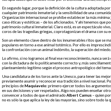
En segundo lugar, porque la definición de la cultura adoptada por
cualquier patrimonio inmaterial y la sensibilidad de una comunidad
Organización internacional se prohíbe establecer la más mínima j
caso éticas y estéticas – de los aficionados. Y ahí tenemos que p
patrimonio cultural inmaterial. Claro está, es un espectáculo viv
coros de las tragedias griegas, coprotagonizan el drama con su eco 
Son un elemento clave dentro de los innumerables ritos que se mani
populares en torno a ese animal totémico. Por ello es imprescindi
la confrontación con un animal indómito, la superación del miedo,
Lo afirmo, si no logramos al final ese reconocimiento, nunca será
con la dictadura de lo políticamente correcto y, más sencillament
planteamiento legítimo según el proceso antropológico del tema
Una candidatura de los toros ante la Unesco, para tener las mejo
previamente asumir y reconocer esa tradición a nivel nacional. Por
principios de
Maquiavelo
: primero ejercer todos los argumentos
en sus decisiones y ser respetados. Algo nos pueden enseñar otros 
convencer a todos de que el admirado
Albert Camus
– quien por
no es sólo la que aplica la ley de las mayorías, sino sobre todo la