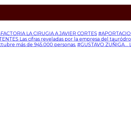
SFACTORIA LA CIRUGIA A JAVIER CORTES
#APORTACION
S Las cifras reveladas por la empresa del tauródromo 
octubre más de 945.000 personas.
#GUSTAVO ZUÑIGA… L