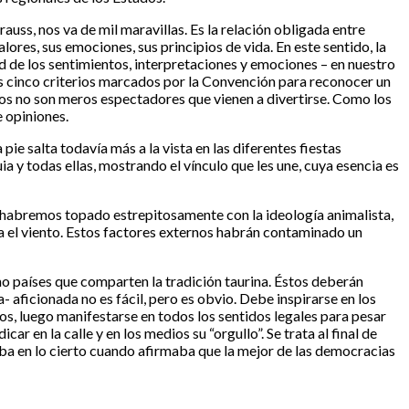
uss, nos va de mil maravillas. Es la relación obligada entre
lores, sus emociones, sus principios de vida. En este sentido, la
d de los sentimientos, interpretaciones y emociones – en nuestro
 los cinco criterios marcados por la Convención para reconocer un
ados no son meros espectadores que vienen a divertirse. Como los
e opiniones.
ie salta todavía más a la vista en las diferentes fiestas
a y todas ellas, mostrando el vínculo que les une, cuya esencia es
é habremos topado estrepitosamente con la ideología animalista,
pla el viento. Estos factores externos habrán contaminado un
ho países que comparten la tradición taurina. Éstos deberán
- aficionada no es fácil, pero es obvio. Debe inspirarse en los
os, luego manifestarse en todos los sentidos legales para pesar
 en la calle y en los medios su “orgullo”. Se trata al final de
taba en lo cierto cuando afirmaba que la mejor de las democracias