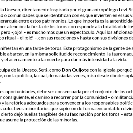
 la Unesco, directamente inspirada por el gran antropólogo Levi-Stra
 o comunidades que se identifican con él, que invierten en él sus va
erarquía entre estos patrimonios. Lo que importa es la autenticida
oner atención: la fiesta de los toros corresponde a la totalidad de
o, pero -¡ojo! – es mucho más que un espectáculo. Aquí los aficion
ritual – el ¡olé! –, con sus reacciones y hasta con sus divisiones d
fiestan en una tarde de toros. Este protagonismo de la gente de a p
ble abarcar, en la misma solicitud de reconocimiento, la tauromaqui
 y el acercamiento a la muerte para dar más intensidad a la vida.
 culpa de la Unesco. Será, como
Don Quijote
con la iglesia, porqu
e, con la política, la cual, demasiadas veces, mira desde dónde so
.
res oportunidades, debe ser consensuada por el conjunto de los oc
 consiguiente, el camino a recorrer por la comunidad – o militancia
 y la retórica adecuados para convencer a los responsables polític
colectivos minoritarios que supieron de forma encomiable reivindicar
 cierto dejó huellas tangibles de su fascinación por los toros – es
 que asume la protección de las minorías.