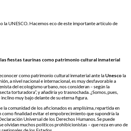
como la UNESCO. Hacemos eco de este importante artículo de
las fiestas taurinas como patrimonio cultural inmaterial
conocer como patrimonio cultural inmaterial ante la
Unesco
la
ión, a nivel nacional e internacional, es muy desfavorable a
buenista del ecologismo urbano, nos consideran – según la
secta torturadora”, y añadiría yo trasnochada. ¿Somos, pues,
inclino muy bajo delante de su eterna figura.
e la comunidad de los aficionados es amplísima, repartida en
n como finalidad evitar el empobrecimiento que supondría la
 la Declaración Universal de los Derechos Humanos. Se puede
 olvidan muchos políticos prohibicionistas – que reza en uno de
s regionales de los Estados.