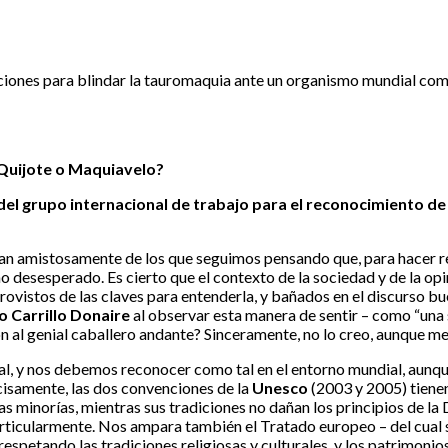
acciones para blindar la tauromaquia ante un organismo mundial 
 Quijote o Maquiavelo?
el grupo internacional de trabajo para el reconocimiento de 
an amistosamente de los que seguimos pensando que, para hacer re
 desesperado. Es cierto que el contexto de la sociedad y de la opin
sprovistos de las claves para entenderla, y bañados en el discurso 
o Carrillo Donaire
al observar esta manera de sentir – como “una 
al genial caballero andante? Sinceramente, no lo creo, aunque me 
al, y nos debemos reconocer como tal en el entorno mundial, aunqu
cisamente, las dos convenciones de la
Unesco
(2003 y 2005) tiene
 las minorías, mientras sus tradiciones no dañan los principios de
ticularmente. Nos ampara también el Tratado europeo – del cual se
espetando las tradiciones religiosas y culturales, y los patrimonio