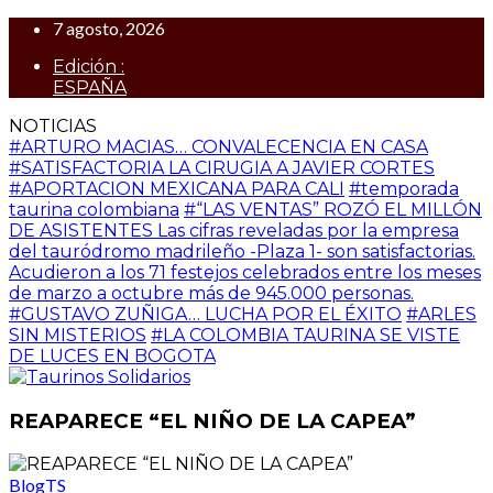
7 agosto, 2026
Edición :
ESPAÑA
NOTICIAS
#ARTURO MACIAS… CONVALECENCIA EN CASA
#SATISFACTORIA LA CIRUGIA A JAVIER CORTES
#APORTACION MEXICANA PARA CALI
#temporada
taurina colombiana
#“LAS VENTAS” ROZÓ EL MILLÓN
DE ASISTENTES Las cifras reveladas por la empresa
del tauródromo madrileño -Plaza 1- son satisfactorias.
Acudieron a los 71 festejos celebrados entre los meses
de marzo a octubre más de 945.000 personas.
#GUSTAVO ZUÑIGA… LUCHA POR EL ÉXITO
#ARLES
SIN MISTERIOS
#LA COLOMBIA TAURINA SE VISTE
DE LUCES EN BOGOTA
REAPARECE “EL NIÑO DE LA CAPEA”
BlogTS