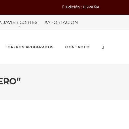
Edición : ESPAÑA
A JAVIER CORTES
#APORTACION
EL MILLÓN DE ASISTENTES Las cifras
ieron a los 71 festejos celebrados entre los
A POR EL ÉXITO
#ARLES SIN
TOREROS APODERADOS
CONTACTO
ERO”