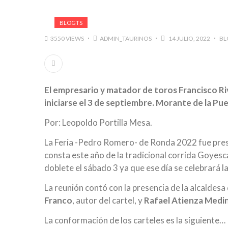
BLOGTS
3550 VIEWS
ADMIN_TAURINOS
14 JULIO, 2022
BL
El empresario y matador de toros Francisco Ri
iniciarse el 3 de septiembre. Morante de la Pu
Por: Leopoldo Portilla Mesa.
La Feria -Pedro Romero- de Ronda 2022 fue prese
consta este año de la tradicional corrida Goyesca
doblete el sábado 3 ya que ese día se celebrará l
La reunión contó con la presencia de la alcaldes
Franco
, autor del cartel, y
Rafael Atienza Medi
La conformación de los carteles es la siguiente…