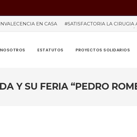
NVALECENCIA EN CASA
#SATISFACTORIA LA CIRUGIA 
#temporada taurina colombiana
#“LAS VENTAS” ROZÓ 
del tauródromo madrileño -Plaza 1- son satisfactorias. Acud
re más de 945.000 personas.
#GUSTAVO ZUÑIGA… LUCH
MBIA TAURINA SE VISTE DE LUCES EN BOGOTA
NOSOTROS
ESTATUTOS
PROYECTOS SOLIDARIOS
DA Y SU FERIA “PEDRO ROM