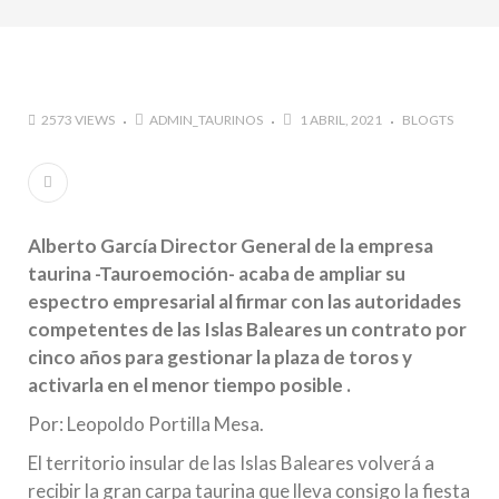
marzo a octubre más de 945.000 personas.
#GUSTAVO ZUÑIGA… LUCHA POR EL ÉXITO
#ARLES SIN MISTERIOS
#LA COLOMBIA TAURINA SE VISTE DE LUCES EN
2573 VIEWS
ADMIN_TAURINOS
1 ABRIL, 2021
BLOGTS
BOGOTA
Alberto García Director General de la empresa
taurina -Tauroemoción- acaba de ampliar su
espectro empresarial al firmar con las autoridades
competentes de las Islas Baleares un contrato por
cinco años para gestionar la plaza de toros y
activarla en el menor tiempo posible .
Por: Leopoldo Portilla Mesa.
El territorio insular de las Islas Baleares volverá a
recibir la gran carpa taurina que lleva consigo la fiesta