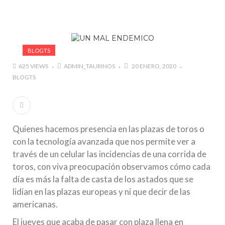
marzo a octubre más de 945.000 personas.
#GUSTAVO ZUÑIGA… LUCHA POR EL ÉXITO
#ARLES SIN MISTERIOS
BLOGTS
#LA COLOMBIA TAURINA SE VISTE DE LUCES EN
BOGOTA
625 VIEWS
ADMIN_TAURINOS
20 ENERO, 2020
BLOGTS
Quienes hacemos presencia en las plazas de toros o
con la tecnología avanzada que nos permite ver a
través de un celular las incidencias de una corrida de
toros, con viva preocupación observamos cómo cada
día es más la falta de casta de los astados que se
lidian en las plazas europeas y ni que decir de las
americanas.
El jueves que acaba de pasar con plaza llena en