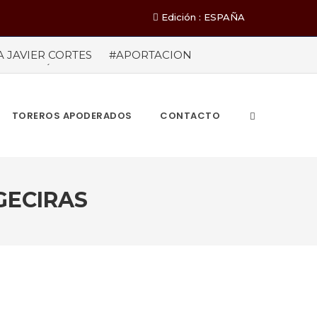
Edición : ESPAÑA
A JAVIER CORTES
#APORTACION
EL MILLÓN DE ASISTENTES Las cifras
ieron a los 71 festejos celebrados entre los
A POR EL ÉXITO
#ARLES SIN
TOREROS APODERADOS
CONTACTO
GECIRAS