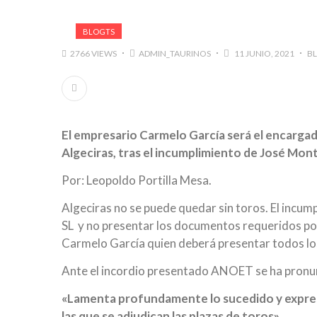
BLOGTS
2766 VIEWS
ADMIN_TAURINOS
11 JUNIO, 2021
B
El empresario Carmelo García será el encargad
Algeciras, tras el incumplimiento de José Mon
Por: Leopoldo Portilla Mesa.
Algeciras no se puede quedar sin toros. El incu
SL y no presentar los documentos requeridos por 
Carmelo García quien deberá presentar todos los 
Ante el incordio presentado ANOET se ha pronu
«Lamenta profundamente lo sucedido y expresa
las que se adjudican las plazas de toros»
.